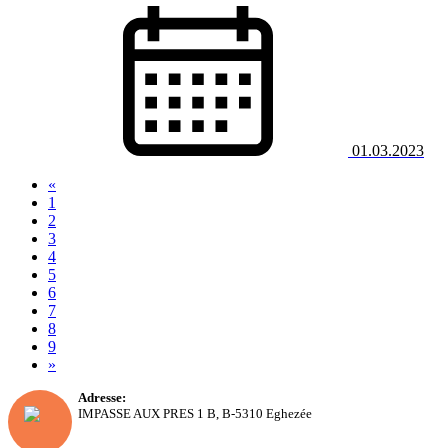
01.03.2023
«
1
2
3
4
5
(current)
6
7
8
9
»
Adresse:
IMPASSE AUX PRES 1 B, B-5310 Eghezée