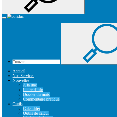
Recherche
Accueil
Toggle
navigation
Accueil
Nos Services
Nouvelles
A la une
Lettre d'info
Dossier du mois
Commentaire pratique
Outils
Calendrier
Outils de calcul