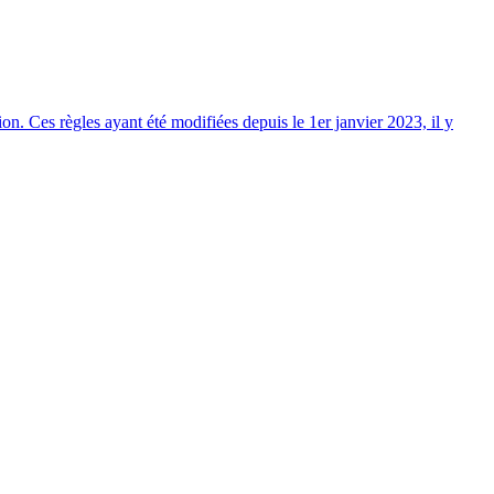
on. Ces règles ayant été modifiées depuis le 1er janvier 2023, il y