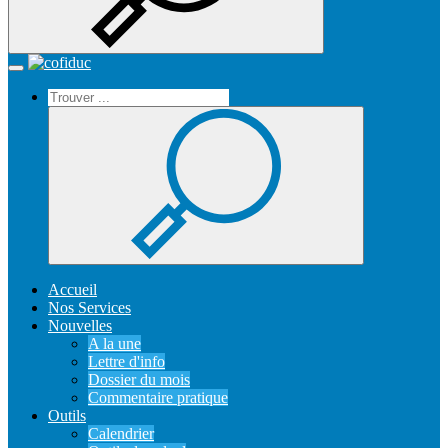
Recherche
Accueil
Toggle
navigation
Accueil
Nos Services
Nouvelles
A la une
Lettre d'info
Dossier du mois
Commentaire pratique
Outils
Calendrier