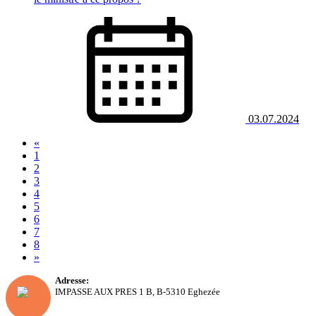
03.07.2024
«
1
2
3
(current)
4
5
6
7
8
»
Adresse:
IMPASSE AUX PRES 1 B, B-5310 Eghezée