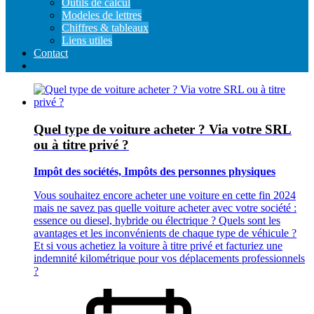
Outils de calcul
Modeles de lettres
Chiffres & tableaux
Liens utiles
Contact
Quel type de voiture acheter ? Via votre SRL
ou à titre privé ?
Impôt des sociétés, Impôts des personnes physiques
Vous souhaitez encore acheter une voiture en cette fin 2024
mais ne savez pas quelle voiture acheter avec votre société :
essence ou diesel, hybride ou électrique ? Quels sont les
avantages et les inconvénients de chaque type de véhicule ?
Et si vous achetiez la voiture à titre privé et facturiez une
indemnité kilométrique pour vos déplacements professionnels
?