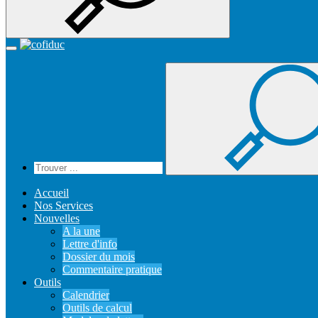
Recherche
Accueil
Toggle
navigation
Accueil
Nos Services
Nouvelles
A la une
Lettre d'info
Dossier du mois
Commentaire pratique
Outils
Calendrier
Outils de calcul