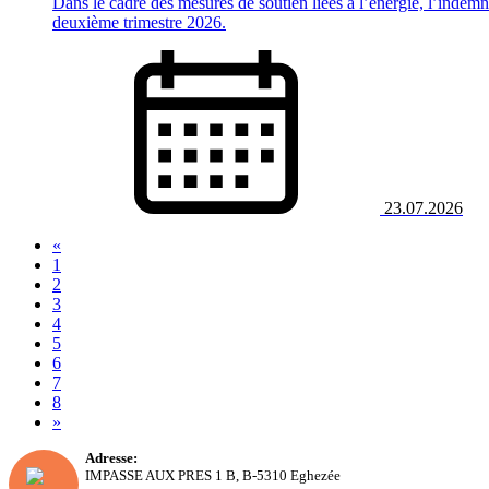
Dans le cadre des mesures de soutien liées à l’énergie, l’indem
deuxième trimestre 2026.
23.07.2026
«
(current)
1
2
3
4
5
6
7
8
»
Adresse:
IMPASSE AUX PRES 1 B, B-5310 Eghezée