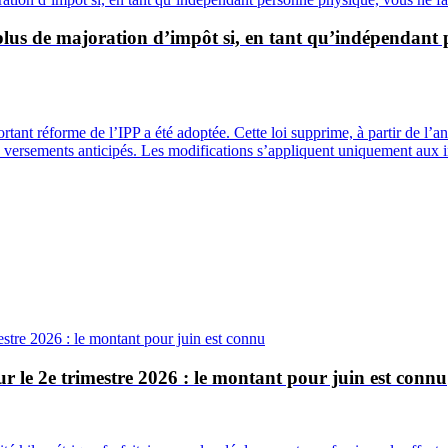
 plus de majoration d’impôt si, en tant qu’indépendant 
tant réforme de l’IPP a été adoptée. Cette loi supprime, à partir de l’
 de versements anticipés. Les modifications s’appliquent uniquement aux 
ur le 2e trimestre 2026 : le montant pour juin est connu