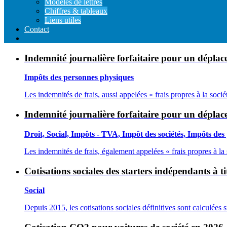
Modeles de lettres
Chiffres & tableaux
Liens utiles
Contact
Indemnité journalière forfaitaire pour un déplac
Impôts des personnes physiques
Les indemnités de frais, aussi appelées « frais propres à la soci
Indemnité journalière forfaitaire pour un dépla
Droit, Social, Impôts - TVA, Impôt des sociétés, Impôts des
Les indemnités de frais, également appelées « frais propres à la 
Cotisations sociales des starters indépendants à ti
Social
Depuis 2015, les cotisations sociales définitives sont calculées