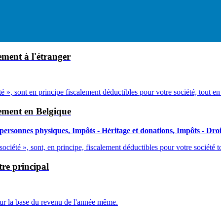
ement à l'étranger
été », sont en principe fiscalement déductibles pour votre société, tout e
cement en Belgique
 personnes physiques, Impôts - Héritage et donations, Impôts - Dro
société », sont, en principe, fiscalement déductibles pour votre société 
tre principal
 sur la base du revenu de l'année même.