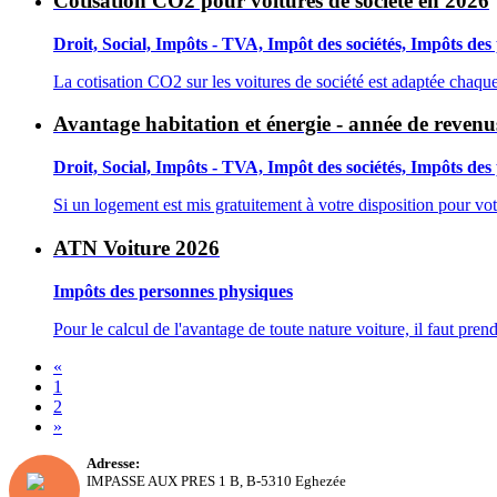
Cotisation CO2 pour voitures de société en 2026
Droit, Social, Impôts - TVA, Impôt des sociétés, Impôts des
La cotisation CO2 sur les voitures de société est adaptée chaqu
Avantage habitation et énergie - année de reven
Droit, Social, Impôts - TVA, Impôt des sociétés, Impôts des
Si un logement est mis gratuitement à votre disposition pour vo
ATN Voiture 2026
Impôts des personnes physiques
Pour le calcul de l'avantage de toute nature voiture, il faut pr
«
(current)
1
2
»
Adresse:
IMPASSE AUX PRES 1 B, B-5310 Eghezée