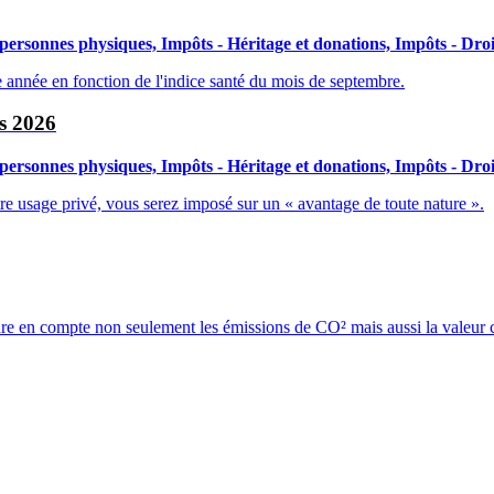
 personnes physiques, Impôts - Héritage et donations, Impôts - Dro
e année en fonction de l'indice santé du mois de septembre.
us 2026
 personnes physiques, Impôts - Héritage et donations, Impôts - Dro
tre usage privé, vous serez imposé sur un « avantage de toute nature ».
endre en compte non seulement les émissions de CO² mais aussi la valeur 