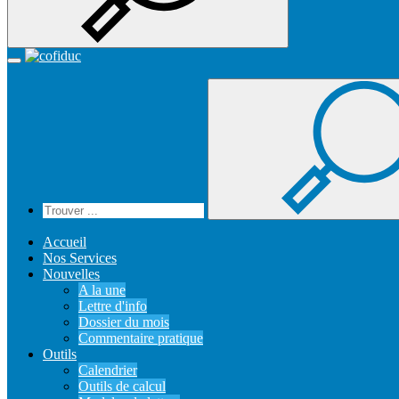
Recherche
Accueil
Toggle
navigation
Accueil
Nos Services
Nouvelles
A la une
Lettre d'info
Dossier du mois
Commentaire pratique
Outils
Calendrier
Outils de calcul