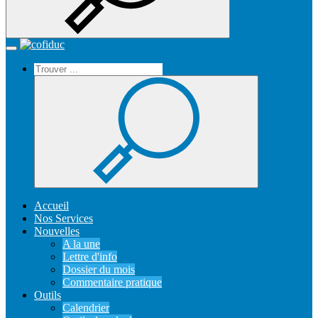
Recherche
Accueil
Toggle
navigation
Accueil
Nos Services
Nouvelles
A la une
Lettre d'info
Dossier du mois
Commentaire pratique
Outils
Calendrier