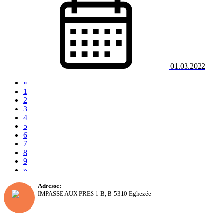
01.03.2022
«
1
2
3
4
5
6
(current)
7
8
9
»
Adresse:
IMPASSE AUX PRES 1 B, B-5310 Eghezée