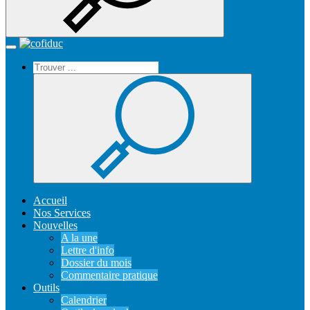
Recherche
Accueil
Toggle
navigation
Accueil
Nos Services
Nouvelles
A la une
Lettre d'info
Dossier du mois
Commentaire pratique
Outils
Calendrier