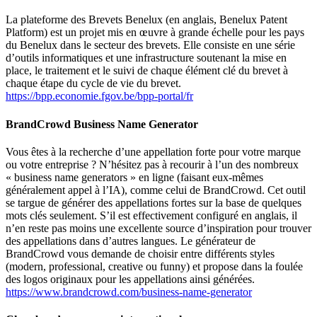
La plateforme des Brevets Benelux (en anglais,
Benelux Patent
Platform
) est un projet mis en œuvre à grande échelle pour les pays
du Benelux dans le secteur des brevets. Elle consiste en une série
d’outils informatiques et une infrastructure soutenant la mise en
place, le traitement et le suivi de chaque élément clé du brevet à
chaque étape du cycle de vie du brevet.
https://bpp.economie.fgov.be/bpp-portal/fr
BrandCrowd Business Name Generator
Vous êtes à la recherche d’une appellation forte pour votre marque
ou votre entreprise ? N’hésitez pas à recourir à l’un des nombreux
« business name generators »
en ligne (faisant eux-mêmes
généralement appel à l’IA), comme celui de BrandCrowd. Cet outil
se targue de générer des appellations fortes sur la base de quelques
mots clés seulement. S’il est effectivement configuré en anglais, il
n’en reste pas moins une excellente source d’inspiration pour trouver
des appellations dans d’autres langues. Le générateur de
BrandCrowd vous demande de choisir entre différents styles
(
modern
,
professional
,
creative
ou
funny
) et propose dans la foulée
des logos originaux pour les appellations ainsi générées.
https://www.brandcrowd.com/business-name-generator