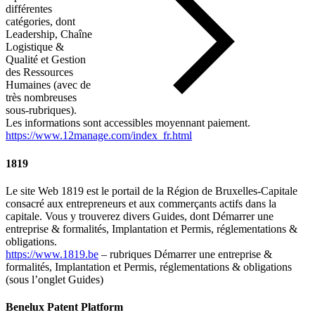
différentes
catégories, dont
Leadership
,
Chaîne
Logistique &
Qualité
et
Gestion
des Ressources
Humaines
(avec de
très nombreuses
sous-rubriques).
Les informations sont accessibles moyennant paiement.
https://www.12manage.com/index_fr.html
1819
Le site Web 1819 est le portail de la Région de Bruxelles-Capitale
consacré aux entrepreneurs et aux commerçants actifs dans la
capitale. Vous y trouverez divers
Guides
, dont
Démarrer une
entreprise & formalités
,
Implantation
et
Permis, réglementations &
obligations
.
https://www.1819.be
– rubriques
Démarrer une entreprise &
formalités
,
Implantation
et
Permis, réglementations & obligations
(sous l’onglet
Guides
)
Benelux Patent Platform