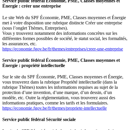
Service public fédéral Économie, PME, Classes moyennes et
Énergie : créer une entreprise
Le site Web du SPF Économie, PME, Classes moyennes et Énergie
met à votre disposition une rubrique distincte
Créer une entreprise
(sous l’onglet
Thèmes
,
Entreprises
).
Vous y trouverez notamment des informations concrètes sur les
différentes formes possibles de société, le statut social, les formalités,
les assurances, etc.
https://economie.fgov.be/fr/themes/entreprises/creer-une-entreprise
Service public fédéral Économie, PME, Classes moyennes et
Énergie : propriété intellectuelle
Sur le site du SPF Économie, PME, Classes moyennes et Énergie,
vous trouverez dans la rubrique
Propriété intellectuelle
(dans la
rubrique
Thèmes
) toutes les informations requises au sujet de la
protection d’une invention, d’une marque, d’un dessin, d’un
modèle, etc. Outre la réglementation, vous trouverez aussi des
informations pratiques, comme les tarifs et les formulaires.
https://economie.fgov.be/fr/themes/propriete-intellectuelle
Service public fédéral Sécurité sociale