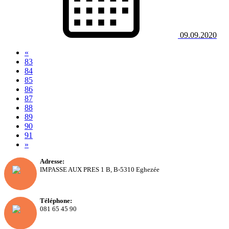
09.09.2020
«
83
84
85
86
(current)
87
88
89
90
91
»
Adresse:
IMPASSE AUX PRES 1 B, B-5310 Eghezée
Téléphone:
081 65 45 90