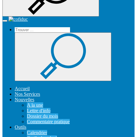
Recherche
Accueil
Toggle
navigation
Accueil
Nos Services
Nouvelles
A la une
Lettre d'info
Dossier du mois
Commentaire pratique
Outils
Calendrier